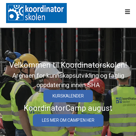
Velkommen til Koordinatorskolen!
Arenaen for kunnskapsutvikling og faglig
oppdatering innen SHA
KURSKALENDER
KoordinatorCamp august
LES MER OM CAMP'EN HER