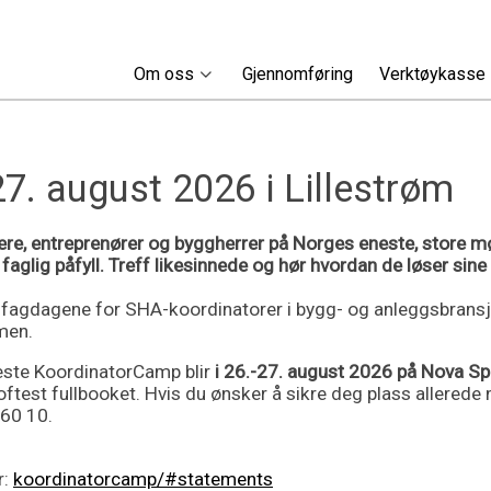
Om oss
Gjennomføring
Verktøykasse
. august 2026 i Lillestrøm
ere, entreprenører og byggherrer på Norges eneste, store m
 faglig påfyll. Treff likesinnede og hør hvordan de løser sine
e fagdagene for SHA-koordinatorer i bygg- og anleggsbransj
men.
este KoordinatorCamp blir
i 26.-27. august 2026 på Nova Sp
oftest fullbooket. Hvis du ønsker å sikre deg plass allerede
 60 10.
r:
koordinatorcamp/#statements