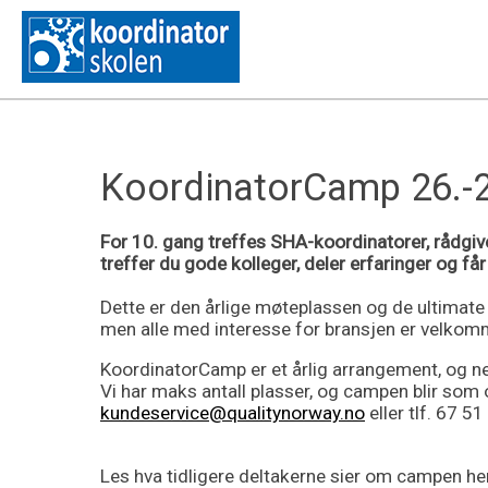
KoordinatorCamp 26.-27
For 10. gang treffes SHA-koordinatorer, rådgiv
treffer du gode kolleger, deler erfaringer og får
Dette er den årlige møteplassen og de ultimat
men alle med interesse for bransjen er velkom
KoordinatorCamp er et årlig arrangement, og n
Vi har maks antall plasser, og campen blir som 
kundeservice@qualitynorway.no
eller tlf. 67 51
Les hva tidligere deltakerne sier om campen he